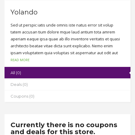
Yolando
Sed ut perspic iatis unde omnis iste natus error sit volup
tatem accusan tium dolore mque laud antium tota amrem
aperiam eaque ipsa quae ab illo inventore veritatis et quasi
architecto beatae vitae dicta sunt explicabo. Nemo enim
ipsam voluptatem quia voluptas sit aspernatur aut odit aut
fugit, sed quia consequuntur magni dolores eos qui ratione
READ MORE
voluptatem sequi nesciunt. Neque porro quisquam est, qui
All (0)
dolorem ipsum quia dolor sit amet, consectetur, adipisci velit,
sed quia non numquam eius modi tempora incidunt ut labore
Deals (0)
et dolore magnam aliquam quaerat voluptatem.
Coupons (0)
Currently there is no coupons
and deals for this store.