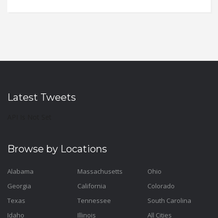
Latest Tweets
API Is Not Set
Browse by Locations
Alabama
Massachusetts
Ohio
Georgia
California
Colorado
Texas
Tennessee
South Carolina
Idaho
Illinois
All Cities