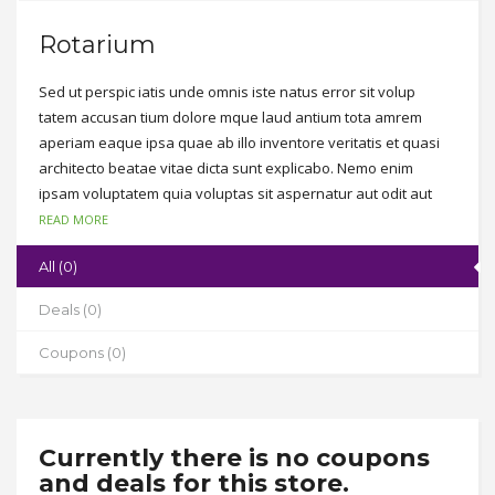
Rotarium
Sed ut perspic iatis unde omnis iste natus error sit volup
tatem accusan tium dolore mque laud antium tota amrem
aperiam eaque ipsa quae ab illo inventore veritatis et quasi
architecto beatae vitae dicta sunt explicabo. Nemo enim
ipsam voluptatem quia voluptas sit aspernatur aut odit aut
fugit, sed quia consequuntur magni dolores eos qui ratione
READ MORE
voluptatem sequi nesciunt. Neque porro quisquam est, qui
All (0)
dolorem ipsum quia dolor sit amet, consectetur, adipisci velit,
sed quia non numquam eius modi tempora incidunt ut labore
Deals (0)
et dolore magnam aliquam quaerat voluptatem.
Coupons (0)
Currently there is no coupons
and deals for this store.