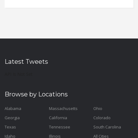
Latest Tweets
API Is Not Set
Browse by Locations
Alabama
Massachusetts
Ohio
Georgia
California
Colorado
Texas
Tennessee
South Carolina
Idaho
Illinois
All Cities