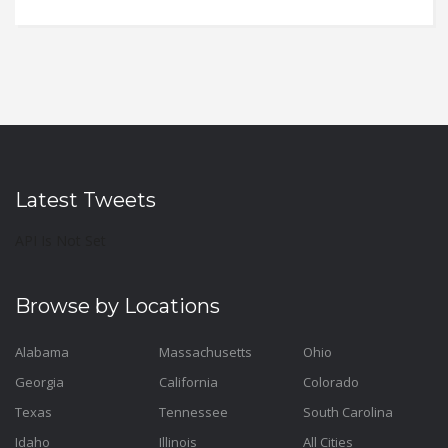
Latest Tweets
API Is Not Set
Browse by Locations
Alabama
Massachusetts
Ohio
Georgia
California
Colorado
Texas
Tennessee
South Carolina
Idaho
Illinois
All Cities