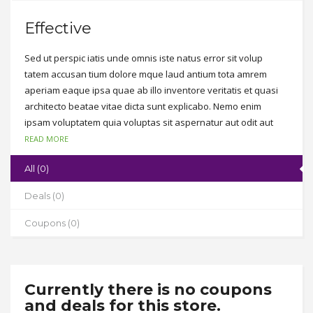
Effective
Sed ut perspic iatis unde omnis iste natus error sit volup
tatem accusan tium dolore mque laud antium tota amrem
aperiam eaque ipsa quae ab illo inventore veritatis et quasi
architecto beatae vitae dicta sunt explicabo. Nemo enim
ipsam voluptatem quia voluptas sit aspernatur aut odit aut
fugit, sed quia consequuntur magni dolores eos qui ratione
READ MORE
voluptatem sequi nesciunt. Neque porro quisquam est, qui
All (0)
dolorem ipsum quia dolor sit amet, consectetur, adipisci velit,
sed quia non numquam eius modi tempora incidunt ut labore
Deals (0)
et dolore magnam aliquam quaerat voluptatem.
Coupons (0)
Currently there is no coupons
and deals for this store.