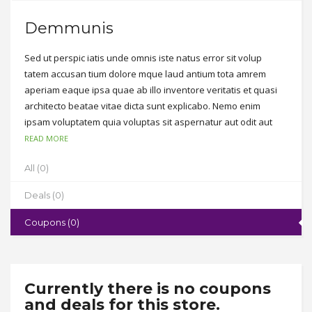
Demmunis
Sed ut perspic iatis unde omnis iste natus error sit volup
tatem accusan tium dolore mque laud antium tota amrem
aperiam eaque ipsa quae ab illo inventore veritatis et quasi
architecto beatae vitae dicta sunt explicabo. Nemo enim
ipsam voluptatem quia voluptas sit aspernatur aut odit aut
fugit, sed quia consequuntur magni dolores eos qui ratione
READ MORE
voluptatem sequi nesciunt. Neque porro quisquam est, qui
All (0)
dolorem ipsum quia dolor sit amet, consectetur, adipisci velit,
sed quia non numquam eius modi tempora incidunt ut labore
Deals (0)
et dolore magnam aliquam quaerat voluptatem.
Coupons (0)
Currently there is no coupons
and deals for this store.