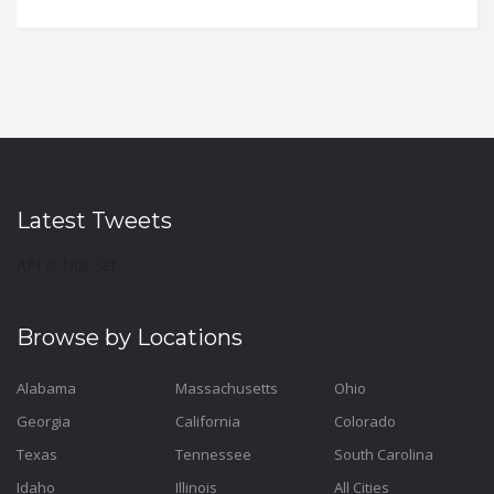
Latest Tweets
API Is Not Set
Browse by Locations
Alabama
Massachusetts
Ohio
Georgia
California
Colorado
Texas
Tennessee
South Carolina
Idaho
Illinois
All Cities