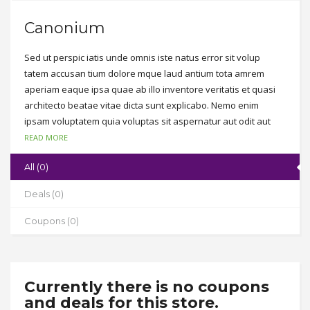
Canonium
Sed ut perspic iatis unde omnis iste natus error sit volup
tatem accusan tium dolore mque laud antium tota amrem
aperiam eaque ipsa quae ab illo inventore veritatis et quasi
architecto beatae vitae dicta sunt explicabo. Nemo enim
ipsam voluptatem quia voluptas sit aspernatur aut odit aut
fugit, sed quia consequuntur magni dolores eos qui ratione
READ MORE
voluptatem sequi nesciunt. Neque porro quisquam est, qui
All (0)
dolorem ipsum quia dolor sit amet, consectetur, adipisci velit,
sed quia non numquam eius modi tempora incidunt ut labore
Deals (0)
et dolore magnam aliquam quaerat voluptatem.
Coupons (0)
Currently there is no coupons
and deals for this store.