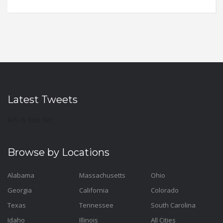
Latest Tweets
API Is Not Set
Browse by Locations
Alabama
Massachusetts
Ohio
Georgia
California
Colorado
Texas
Tennessee
South Carolina
Idaho
Illinois
All Cities