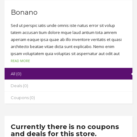
Bonano
Sed ut perspic iatis unde omnis iste natus error sit volup
tatem accusan tium dolore mque laud antium tota amrem
aperiam eaque ipsa quae ab illo inventore veritatis et quasi
architecto beatae vitae dicta sunt explicabo. Nemo enim
ipsam voluptatem quia voluptas sit aspernatur aut odit aut
fugit, sed quia consequuntur magni dolores eos qui ratione
READ MORE
voluptatem sequi nesciunt. Neque porro quisquam est, qui
All (0)
dolorem ipsum quia dolor sit amet, consectetur, adipisci velit,
sed quia non numquam eius modi tempora incidunt ut labore
Deals (0)
et dolore magnam aliquam quaerat voluptatem.
Coupons (0)
Currently there is no coupons
and deals for this store.