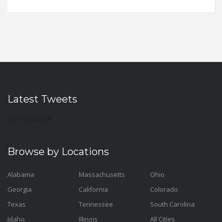
Latest Tweets
API Is Not Set
Browse by Locations
Alabama
Massachusetts
Ohio
Georgia
California
Colorado
Texas
Tennessee
South Carolina
Idaho
Illinois
All Cities