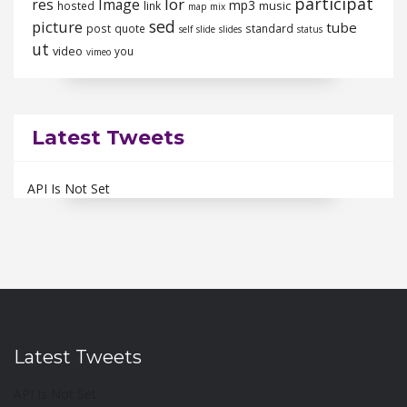
participat
lor
res
Image
mp3
music
hosted
link
map
mix
sed
picture
tube
post
quote
standard
self
slide
slides
status
ut
video
you
vimeo
Latest Tweets
API Is Not Set
Latest Tweets
API Is Not Set