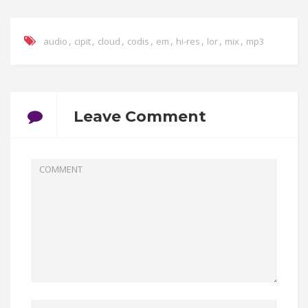
,
,
,
,
,
,
,
,
audio
cipit
cloud
codis
em
hi-res
lor
mix
mp3
Leave Comment